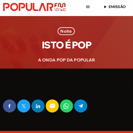
menu
play_arrow
EMISSÃO
Noite
ISTO É POP
A ONDA POP DA POPULAR
email