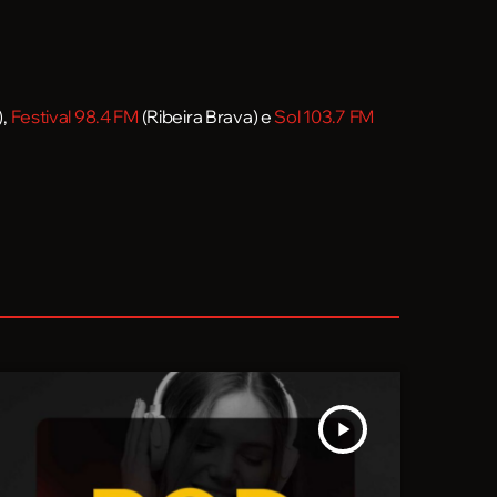
),
Festival 98.4 FM
(Ribeira Brava) e
Sol 103.7 FM
play_arrow