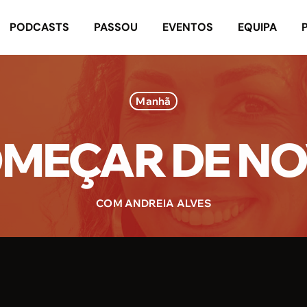
PODCASTS
PASSOU
EVENTOS
EQUIPA
Manhã
MEÇAR DE N
COM ANDREIA ALVES