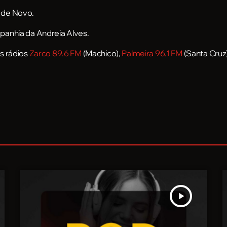
 de Novo.
panhia da Andreia Alves.
s rádios
Zarco 89.6 FM
(Machico),
Palmeira 96.1 FM
(Santa Cruz
play_arrow