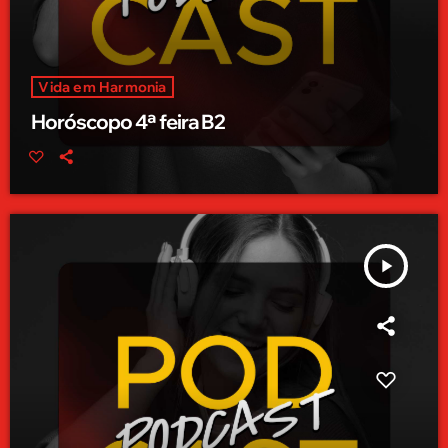
Vida em Harmonia
Horóscopo 4ª feira B2
play_arrow