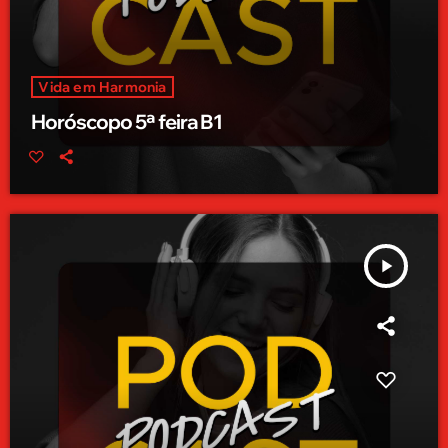
Vida em Harmonia
Horóscopo 5ª feira B1
play_arrow