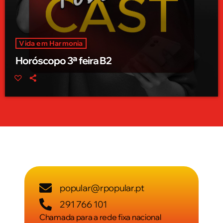
Vida em Harmonia
Horóscopo 3ª feira B2
popular@rpopular.pt
291 766 101
Chamada para a rede fixa nacional