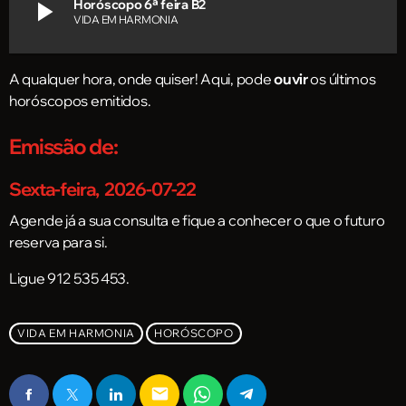
play_arrow
Horóscopo 6ª feira B2
VIDA EM HARMONIA
A qualquer hora, onde quiser! Aqui, pode
ouvir
os últimos
horóscopos
emitidos.
Emissão de:
Sexta-feira, 2026-07-22
Agende já a sua consulta e fique a conhecer o que o futuro
reserva para si.
Ligue 912 535 453.
VIDA EM HARMONIA
HORÓSCOPO
email