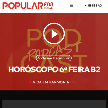
menu
play_arrow
EMISSÃO
play_arrow
Vida em Harmonia
HORÓSCOPO 6ª FEIRA B2
VIDA EM HARMONIA
mic