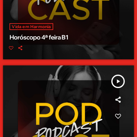
Vida em Harmonia
Horóscopo 4ª feira B1
play_arrow