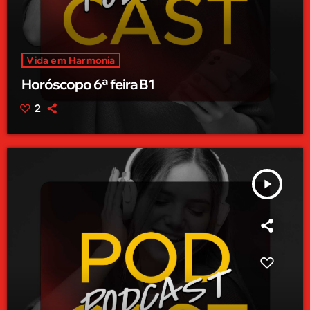
Vida em Harmonia
Horóscopo 6ª feira B1
2
play_arrow