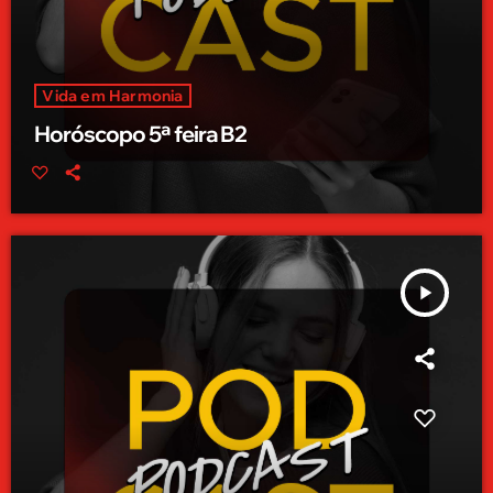
Vida em Harmonia
Horóscopo 5ª feira B2
play_arrow