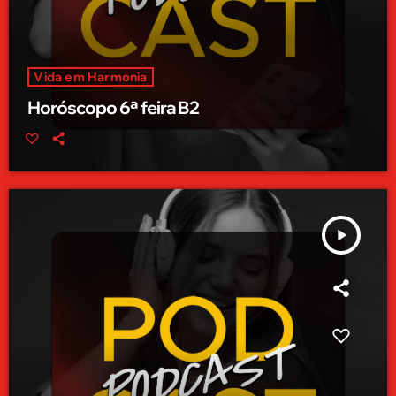
Vida em Harmonia
Horóscopo 6ª feira B2
play_arrow