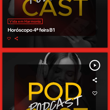
Vida em Harmonia
Horóscopo 4ª feira B1
play_arrow