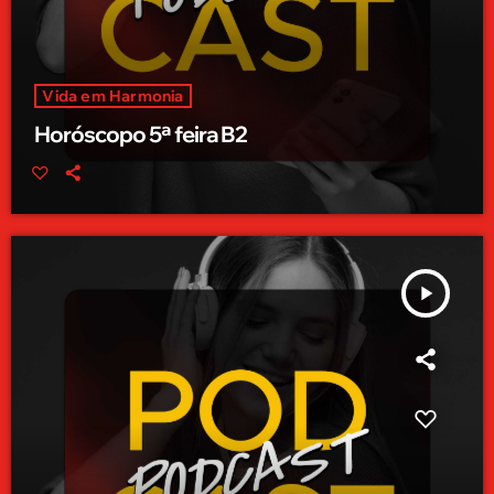
Vida em Harmonia
Horóscopo 5ª feira B2
play_arrow