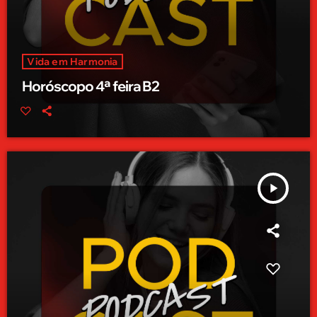
Vida em Harmonia
Horóscopo 4ª feira B2
play_arrow