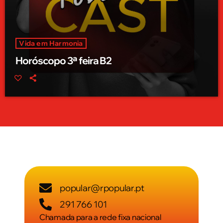
Vida em Harmonia
Horóscopo 3ª feira B2
popular@rpopular.pt
291 766 101
Chamada para a rede fixa nacional