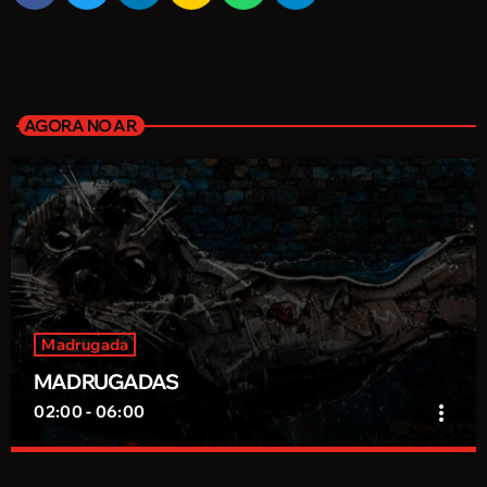
AGORA NO AR
Madrugada
MADRUGADAS
more_vert
02:00 - 06:00
MADRUGADAS
close