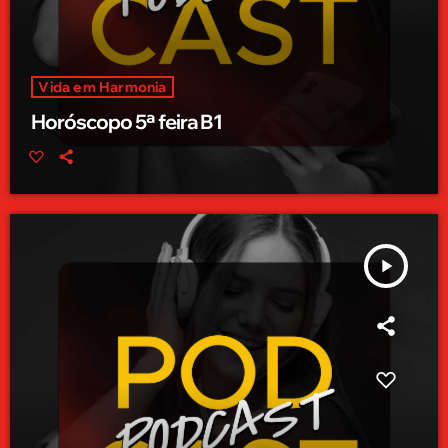
Vida em Harmonia
Horóscopo 5ª feira B1
play_arrow