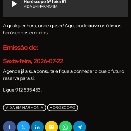
play_arrow
Horóscopo 6ª feira B1
VIDA EM HARMONIA
A qualquer hora, onde quiser! Aqui, pode
ouvir
os últimos
horóscopos
emitidos.
Emissão de:
Sexta-feira, 2026-07-22
Agende já a sua consulta e fique a conhecer o que o futuro
reserva para si.
Ligue 912 535 453.
VIDA EM HARMONIA
HORÓSCOPO
email