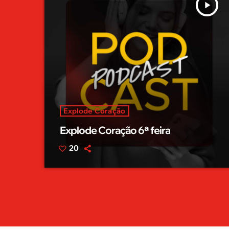
play_arrow
Explode Coração
Explode Coração 6ª feira
20