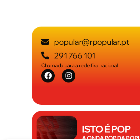
popular@rpopular.pt
291 766 101
Chamada para a rede fixa nacional
ISTO É POP
A ONDA POP DA POP