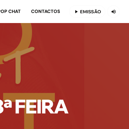
POP CHAT
CONTACTOS
play_arrow
EMISSÃO
volume_up
ª FEIRA