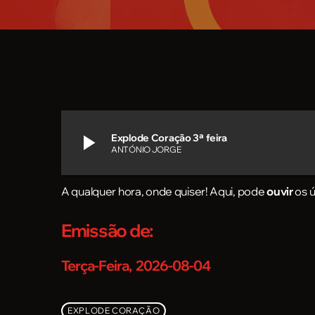
play_arrow
Explode Coração 3ª feira
ANTÓNIO JORGE
A qualquer hora, onde quiser! Aqui, pode
ouvir
os 
Emissão de:
Terça-Feira, 2026-08-04
EXPLODE CORAÇÃO