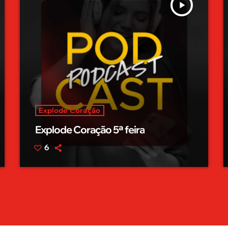
play_arrow
Explode Coração
Explode Coração 5ª feira
6