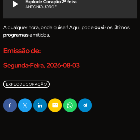
play_arrow
Explode Coração 2ª feira
ANTÓNIO JORGE
A qualquer hora, onde quiser! Aqui, pode
ouvir
os últimos
programas
emitidos.
Emissão de:
Segunda-Feira, 2026-08-03
EXPLODE CORAÇÃO
email