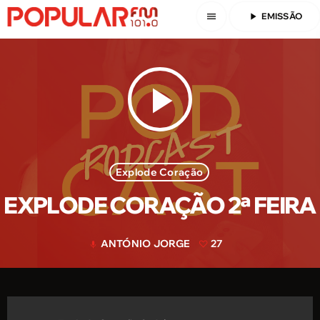
menu
play_arrow
EMISSÃO
play_arrow
Explode Coração
EXPLODE CORAÇÃO 2ª FEIRA
ANTÓNIO JORGE
27
mic