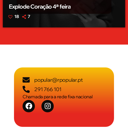
Explode Coração 4ª feira
18
7
popular@rpopular.pt
291 766 101
Chamada para a rede fixa nacional